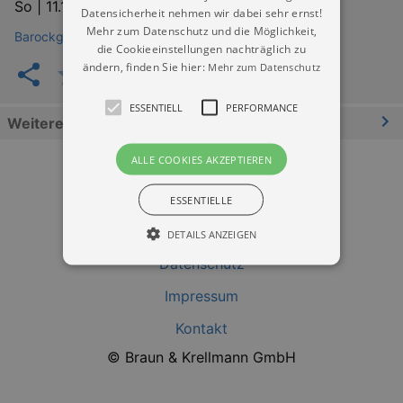
So |
11.10.2026 | 17:00
Datensicherheit nehmen wir dabei sehr ernst!
Mehr zum Datenschutz und die Möglichkeit,
Barockgarten & Schloss Zabeltitz
die Cookieeinstellungen nachträglich zu
ändern, finden Sie hier:
Mehr zum Datenschutz
ESSENTIELL
PERFORMANCE
Weitere Informationen
ALLE COOKIES AKZEPTIEREN
ESSENTIELLE
DETAILS ANZEIGEN
Datenschutz
Impressum
Essentiell
Performance
Kontakt
Essentielle Cookies werden für die
grundlegenden Funktionen unserer Webseite
© Braun & Krellmann GmbH
gebraucht. Zum Beispiel für das Login in Ihren
account. Ohne diese Cookies funktioniert
unsere Webseite nicht.