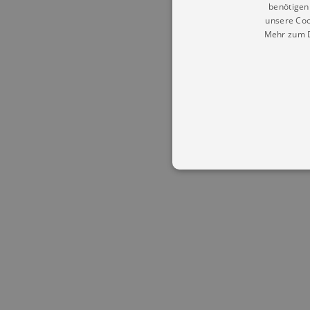
benötigen 
unsere Coo
Mehr zum D
Essentielle Cookies werden für 
Cookies funktioniert unsere Webs
Name
Provid
CookieScriptConsent
Cookie
.kultu
dresde