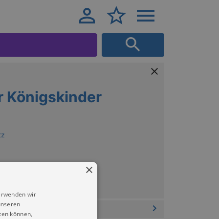
r Königskinder
tz
×
erwenden wir
unseren
ten können,