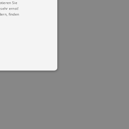
ptieren Sie
sehr ernst!
ern, finden
in Ihren account. Ohne diese
mber visitor cookie consent
 banner to work properly.