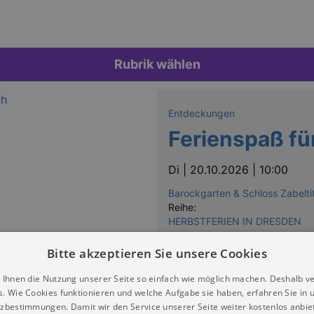
Rubrik wählen
Entdeckungen
Ferienspaß fü
Di |
20.10.2026 | 10:00
Barockgarten & Schloss Zabelti
Reihe:
HERBSTFERIEN IN DRESDEN
Bitte akzeptieren Sie unsere Cookies
 Ihnen die Nutzung unserer Seite so einfach wie möglich machen. Deshalb v
s. Wie Cookies funktionieren und welche Aufgabe sie haben, erfahren Sie in 
zbestimmungen. Damit wir den Service unserer Seite weiter kostenlos anbie