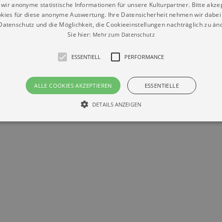
wir anonyme statistische Informationen für unsere Kulturpartner. Bitte akze
kies für diese anonyme Auswertung. Ihre Datensicherheit nehmen wir dabei 
atenschutz und die Möglichkeit, die Cookieeinstellungen nachträglich zu änd
Sie hier:
Mehr zum Datenschutz
ESSENTIELL
PERFORMANCE
Datenschutz
Impressum
Kontakt
© Braun & Krellmann GmbH
ALLE COOKIES AKZEPTIEREN
ESSENTIELLE
DETAILS ANZEIGEN
Essentiell
Performance
die grundlegenden Funktionen unserer Webseite gebraucht. Zum Beispiel für das Login 
eite nicht.
Läuft
er / Domain
Beschreibung
ab
29
This cookie is used by Cookie-Script.com service to reme
Script
days 7
preferences. It is necessary for Cookie-Script.com cookie
rkalender-
hours
n.de