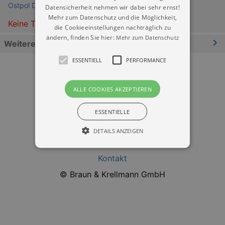
Ostpol Dresden
Datensicherheit nehmen wir dabei sehr ernst!
Mehr zum Datenschutz und die Möglichkeit,
Keine Termine
die Cookieeinstellungen nachträglich zu
ändern, finden Sie hier:
Mehr zum Datenschutz
Weitere Informationen
ESSENTIELL
PERFORMANCE
ALLE COOKIES AKZEPTIEREN
ESSENTIELLE
Datenschutz
DETAILS ANZEIGEN
Impressum
Kontakt
Essentiell
Performance
© Braun & Krellmann GmbH
Essentielle Cookies werden für die
grundlegenden Funktionen unserer Webseite
gebraucht. Zum Beispiel für das Login in Ihren
account. Ohne diese Cookies funktioniert
unsere Webseite nicht.