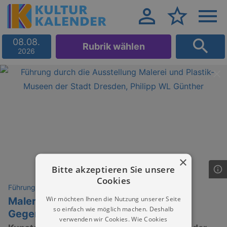
08.08.
Rubrik wählen
2026
×
Bitte akzeptieren Sie unsere
Cookies
Führungen
Wir möchten Ihnen die Nutzung unserer Seite
Malerei und Plastik von 1900 bis zur
so einfach wie möglich machen. Deshalb
Gegenwart
verwenden wir Cookies. Wie Cookies