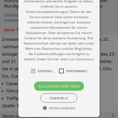
Kunstgeschichte erleben -- Ein faszinierender
funktionieren und welche Aufgabe sie haben,
Rundgang durch Dresdens kreative Schätze
erfahren Sie in unseren
Datenschutzbestimmungen. Damit wir den
Städtische Galerie Dresden - Kunstsammlung (Museum
Service unserer Seite weiter kostenlos
Dresden)
anbieten können, benötigen wir anonyme
statistische Informationen für unsere
Keine Termine
Kulturpartner. Bitte akzeptieren Sie unsere
Cookies für diese anonyme Auswertung. Ihre
Dresdens Kunst ist tief in der Kunstgeschichte des 20.
Datensicherheit nehmen wir dabei sehr ernst!
Jahrhundert verwurzelt. Die Führung bietet einen
Mehr zum Datenschutz und die Möglichkeit,
die Cookieeinstellungen nachträglich zu
einzigartigen Streifzug durch die Dresdner Kunst des 20.
ändern, finden Sie hier:
Mehr zum Datenschutz
und 21. Jahrhunderts. Entdecken Sie namhafte Künstler,
die in der Region gewirkt haben, wie Robert Sterl, Otto
ESSENTIELL
PERFORMANCE
Dix, Curt Querner, Willy Wolff und A.R. Penck.
Dauer: 1,5 h
ALLE COOKIES AKZEPTIEREN
Führung kostenfrei
Treffpunkt an der Kasse
ESSENTIELLE
Quelle: Museen der Stadt Dresden
DETAILS ANZEIGEN
Weitere Informationen