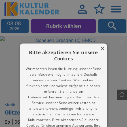
08.08.
Rubrik wählen
2026
×
Bitte akzeptieren Sie unsere
Cookies
Wir möchten Ihnen die Nutzung unserer Seite
so einfach wie möglich machen. Deshalb
verwenden wir Cookies. Wie Cookies
funktionieren und welche Aufgabe sie haben,
erfahren Sie in unseren
Datenschutzbestimmungen. Damit wir den
Service unserer Seite weiter kostenlos
Musik
anbieten können, benötigen wir anonyme
Glitzerkids
statistische Informationen für unsere
Kulturpartner. Bitte akzeptieren Sie unsere
So |
06.12.2026 | 15:00
Cookies für diese anonyme Auswertung. Ihre