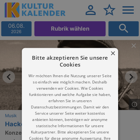
06.08.
Rubrik wählen
2026
×
Bitte akzeptieren Sie unsere
Cookies
Wir möchten Ihnen die Nutzung unserer Seite
so einfach wie möglich machen. Deshalb
verwenden wir Cookies. Wie Cookies
funktionieren und welche Aufgabe sie haben,
erfahren Sie in unseren
Datenschutzbestimmungen. Damit wir den
Service unserer Seite weiter kostenlos
Musik
anbieten können, benötigen wir anonyme
Hackedepicciotto
statistische Informationen für unsere
Kulturpartner. Bitte akzeptieren Sie unsere
Konzert
Cookies für diese anonyme Auswertung. Ihre