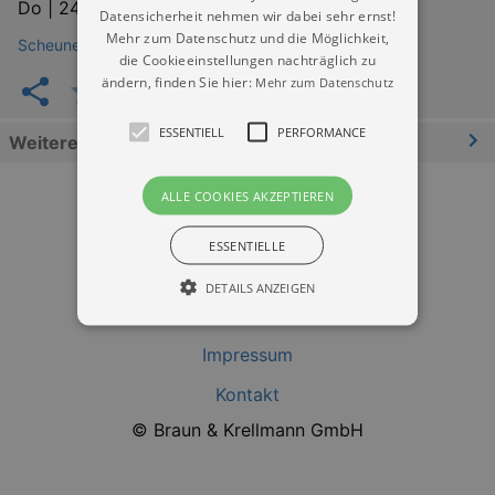
Do |
24.09.2026 | 20:00
Datensicherheit nehmen wir dabei sehr ernst!
Mehr zum Datenschutz und die Möglichkeit,
Scheune Dresden
die Cookieeinstellungen nachträglich zu
ändern, finden Sie hier:
Mehr zum Datenschutz
ESSENTIELL
PERFORMANCE
Weitere Informationen
ALLE COOKIES AKZEPTIEREN
ESSENTIELLE
DETAILS ANZEIGEN
Datenschutz
Impressum
Essentiell
Performance
Kontakt
Essentielle Cookies werden für die
© Braun & Krellmann GmbH
grundlegenden Funktionen unserer Webseite
gebraucht. Zum Beispiel für das Login in Ihren
account. Ohne diese Cookies funktioniert
unsere Webseite nicht.