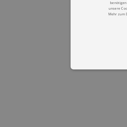
benötigen 
unsere Coo
Mehr zum D
Essentielle Cookies werden für 
Cookies funktioniert unsere Webs
Name
Provid
CookieScriptConsent
Cookie
.kultu
dresde