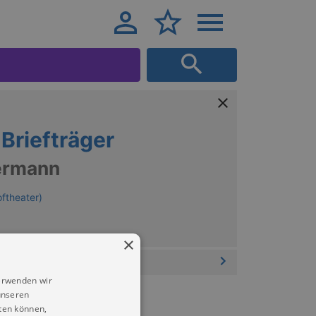
Briefträger
Hermann
ftheater)
×
erwenden wir
unseren
ten können,