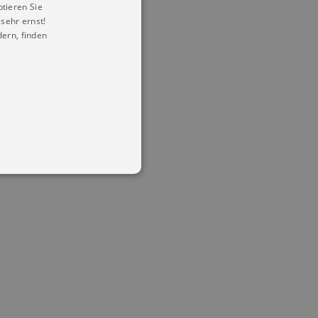
ptieren Sie
sehr ernst!
ern, finden
in Ihren account. Ohne diese
mber visitor cookie consent
 banner to work properly.