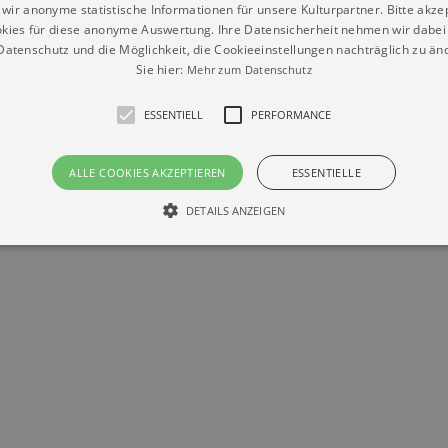
wir anonyme statistische Informationen für unsere Kulturpartner. Bitte akze
kies für diese anonyme Auswertung. Ihre Datensicherheit nehmen wir dabei 
atenschutz und die Möglichkeit, die Cookieeinstellungen nachträglich zu änd
Sie hier:
Mehr zum Datenschutz
Datenschutz
Impressum
Kontakt
© Braun & Krellmann GmbH
ESSENTIELL
PERFORMANCE
ALLE COOKIES AKZEPTIEREN
ESSENTIELLE
DETAILS ANZEIGEN
Essentiell
Performance
die grundlegenden Funktionen unserer Webseite gebraucht. Zum Beispiel für das Login 
eite nicht.
Läuft
er / Domain
Beschreibung
ab
29
This cookie is used by Cookie-Script.com service to reme
Script
days 7
preferences. It is necessary for Cookie-Script.com cookie
rkalender-
hours
n.de