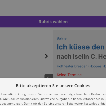
Rubrik wählen
Bühne
Ich küsse den 
nach Iselin C. 
Hoftheater Dresden (Hoppes Ho
Keine Termine
Bitte akzeptieren Sie unsere Cookies
 Ihnen die Nutzung unserer Seite so einfach wie möglich machen. Deshalb v
s. Wie Cookies funktionieren und welche Aufgabe sie haben, erfahren Sie in 
zbestimmungen. Damit wir den Service unserer Seite weiter kostenlos anbie