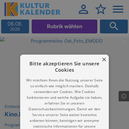
06.08.
Rubrik wählen
2026
×
Bitte akzeptieren Sie unsere
Cookies
Wir möchten Ihnen die Nutzung unserer Seite
so einfach wie möglich machen. Deshalb
verwenden wir Cookies. Wie Cookies
funktionieren und welche Aufgabe sie haben,
erfahren Sie in unseren
Entdeckungen
Datenschutzbestimmungen. Damit wir den
Kino.Kaffee.Kuchen.
Service unserer Seite weiter kostenlos
anbieten können, benötigen wir anonyme
Programmkino Ost (PKO)
statistische Informationen für unsere