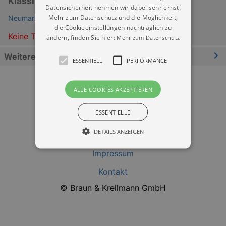
Klassiknacht
Datensicherheit nehmen wir dabei sehr ernst!
Mehr zum Datenschutz und die Möglichkeit,
Neumarkt Dresden
die Cookieeinstellungen nachträglich zu
Keine Termine
ändern, finden Sie hier:
Mehr zum Datenschutz
Weitere Informationen
ESSENTIELL
PERFORMANCE
ALLE COOKIES AKZEPTIEREN
ESSENTIELLE
DETAILS ANZEIGEN
Datenschutz
Impressum
Essentiell
Performance
Kontakt
© Braun & Krellmann GmbH
Essentielle Cookies werden für die
grundlegenden Funktionen unserer Webseite
gebraucht. Zum Beispiel für das Login in Ihren
account. Ohne diese Cookies funktioniert
unsere Webseite nicht.