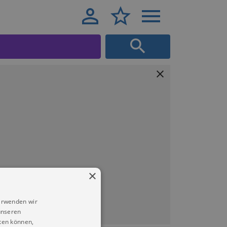
×
erwenden wir
unseren
ten können,