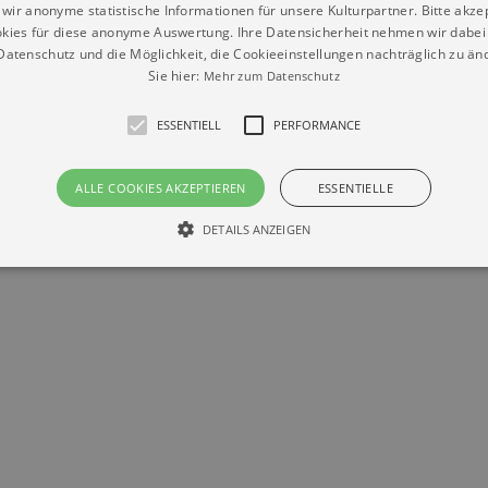
wir anonyme statistische Informationen für unsere Kulturpartner. Bitte akze
kies für diese anonyme Auswertung. Ihre Datensicherheit nehmen wir dabei 
atenschutz und die Möglichkeit, die Cookieeinstellungen nachträglich zu änd
Sie hier:
Mehr zum Datenschutz
ESSENTIELL
PERFORMANCE
Datenschutz
Impressum
Kontakt
ALLE COOKIES AKZEPTIEREN
ESSENTIELLE
© Braun & Krellmann GmbH
DETAILS ANZEIGEN
Essentiell
Performance
die grundlegenden Funktionen unserer Webseite gebraucht. Zum Beispiel für das Login 
eite nicht.
Läuft
er / Domain
Beschreibung
ab
29
This cookie is used by Cookie-Script.com service to reme
Script
days 7
preferences. It is necessary for Cookie-Script.com cookie
rkalender-
hours
n.de