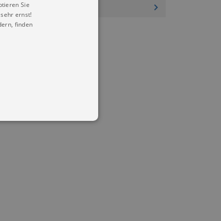
ptieren Sie
sehr ernst!
ern, finden
in Ihren account. Ohne diese
mber visitor cookie consent
 banner to work properly.