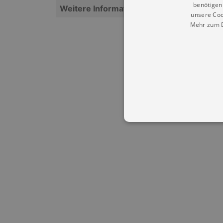
benötigen 
Weitere Informationen
unsere Coo
Mehr zum D
Essentielle Cookies werden für 
Cookies funktioniert unsere Webs
Name
Provid
CookieScriptConsent
Cookie
.kultu
dresde