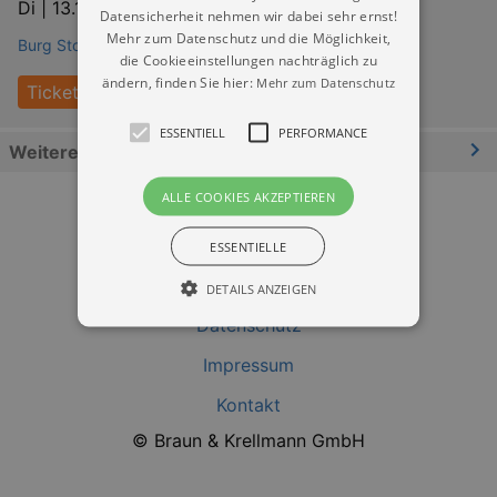
Di |
13.10.2026 | 10:00
Datensicherheit nehmen wir dabei sehr ernst!
Mehr zum Datenschutz und die Möglichkeit,
Burg Stolpen
die Cookieeinstellungen nachträglich zu
ändern, finden Sie hier:
Mehr zum Datenschutz
Tickets
ESSENTIELL
PERFORMANCE
Weitere Informationen
ALLE COOKIES AKZEPTIEREN
ESSENTIELLE
DETAILS ANZEIGEN
Datenschutz
Impressum
Essentiell
Performance
Kontakt
Essentielle Cookies werden für die
grundlegenden Funktionen unserer Webseite
© Braun & Krellmann GmbH
gebraucht. Zum Beispiel für das Login in Ihren
account. Ohne diese Cookies funktioniert
unsere Webseite nicht.