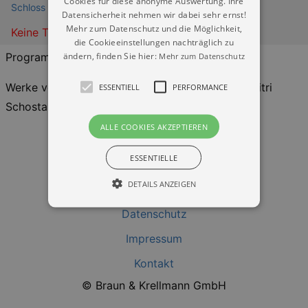
Cookies für diese anonyme Auswertung. Ihre
Schloss Albrechtsberg
Datensicherheit nehmen wir dabei sehr ernst!
Mehr zum Datenschutz und die Möglichkeit,
Keine Termine
die Cookieeinstellungen nachträglich zu
ändern, finden Sie hier:
Programm
Mehr zum Datenschutz
Werke von Johannes Brahms, Maurice Ravel, Dmitri
ESSENTIELL
PERFORMANCE
Schostakowitsch und Sergei Prokofjew
ALLE COOKIES AKZEPTIEREN
ESSENTIELLE
DETAILS ANZEIGEN
Datenschutz
Essentiell
Performance
Impressum
Essentielle Cookies werden für die
Kontakt
grundlegenden Funktionen unserer Webseite
gebraucht. Zum Beispiel für das Login in Ihren
© Braun & Krellmann GmbH
account. Ohne diese Cookies funktioniert
unsere Webseite nicht.