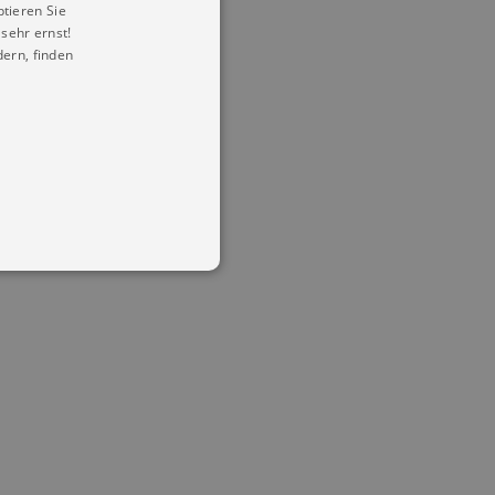
ptieren Sie
sehr ernst!
ern, finden
in Ihren account. Ohne diese
mber visitor cookie consent
 banner to work properly.