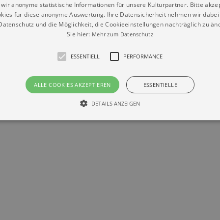
wir anonyme statistische Informationen für unsere Kulturpartner. Bitte akze
kies für diese anonyme Auswertung. Ihre Datensicherheit nehmen wir dabei 
atenschutz und die Möglichkeit, die Cookieeinstellungen nachträglich zu änd
Sie hier:
Mehr zum Datenschutz
ESSENTIELL
PERFORMANCE
Datenschutz
Impressum
Kontakt
© Braun & Krellmann GmbH
ALLE COOKIES AKZEPTIEREN
ESSENTIELLE
DETAILS ANZEIGEN
Essentiell
Performance
die grundlegenden Funktionen unserer Webseite gebraucht. Zum Beispiel für das Login 
eite nicht.
Läuft
er / Domain
Beschreibung
ab
29
This cookie is used by Cookie-Script.com service to reme
Script
days 7
preferences. It is necessary for Cookie-Script.com cookie
rkalender-
hours
n.de