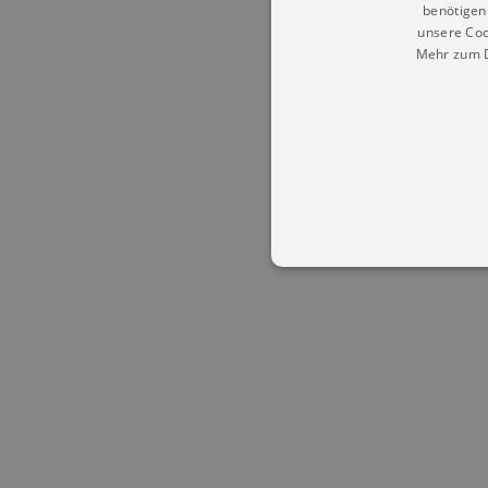
benötigen 
unsere Coo
Mehr zum D
Essentielle Cookies werden für 
Cookies funktioniert unsere Webs
Name
Provid
CookieScriptConsent
Cookie
.kultu
dresde