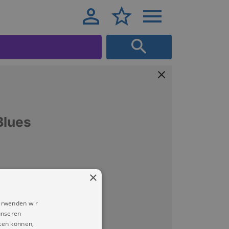
Blues
×
erwenden wir
unseren
ten können,