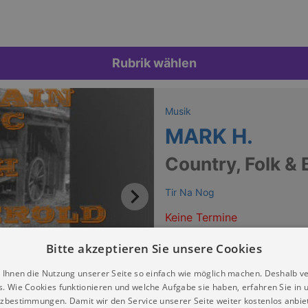
Rubrik wählen
Musik
MARK H.
Country, Folk & 
Tir Na Nog
Keine Termine
Bitte akzeptieren Sie unsere Cookies
 Ihnen die Nutzung unserer Seite so einfach wie möglich machen. Deshalb v
s. Wie Cookies funktionieren und welche Aufgabe sie haben, erfahren Sie in 
zbestimmungen. Damit wir den Service unserer Seite weiter kostenlos anbie