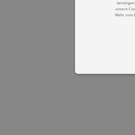
benötigen 
unsere Coo
Mehr zum D
Essentielle Cookies werden für 
Cookies funktioniert unsere Webs
Name
Provid
CookieScriptConsent
Cookie
.kultu
dresde