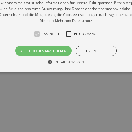
wir anonyme statistische Informationen für unsere Kulturpartner. Bitte akze
© Braun & Krellmann GmbH
kies für diese anonyme Auswertung. Ihre Datensicherheit nehmen wir dabei 
atenschutz und die Möglichkeit, die Cookieeinstellungen nachträglich zu änd
Sie hier:
Mehr zum Datenschutz
ESSENTIELL
PERFORMANCE
ALLE COOKIES AKZEPTIEREN
ESSENTIELLE
DETAILS ANZEIGEN
Essentiell
Performance
die grundlegenden Funktionen unserer Webseite gebraucht. Zum Beispiel für das Login 
eite nicht.
Läuft
er / Domain
Beschreibung
ab
29
This cookie is used by Cookie-Script.com service to reme
Script
days 7
preferences. It is necessary for Cookie-Script.com cookie
rkalender-
hours
n.de