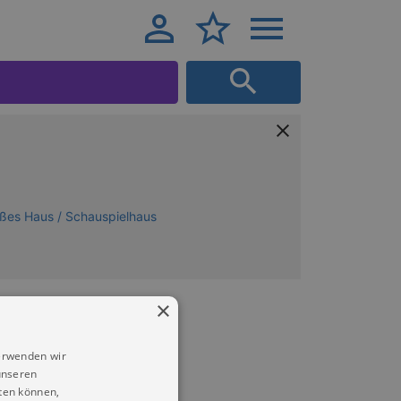
oßes Haus / Schauspielhaus
×
erwenden wir
unseren
ten können,