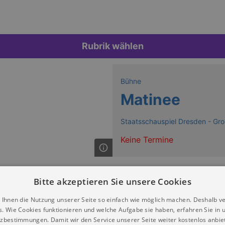
Rubrik wählen
Bühne
Matinee
Staatsschauspiel Dresden - Gr
Keine Termine
Bitte akzeptieren Sie unsere Cookies
 Ihnen die Nutzung unserer Seite so einfach wie möglich machen. Deshalb v
s. Wie Cookies funktionieren und welche Aufgabe sie haben, erfahren Sie in 
zbestimmungen. Damit wir den Service unserer Seite weiter kostenlos anbie
Datenschutz
Impressum
Kontakt