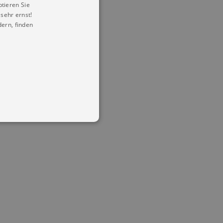
ptieren Sie
sehr ernst!
ern, finden
in Ihren account. Ohne diese
mber visitor cookie consent
 banner to work properly.