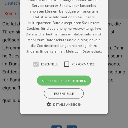
Deutsches Uhrenmuseum Glashütte
Service unserer Seite weiter kostenlos
anbieten können, benötigen wir anonyme
Keine Termine
statistische Informationen für unsere
Kulturpartner. Bitte akzeptieren Sie unsere
Die letzten Besucher haben das Museum verlassen, die
Cookies für diese anonyme Auswertung. Ihre
Türen sind geschlossen, das Licht in den Räumen ist
Datensicherheit nehmen wir dabei sehr ernst!
gelöscht. Am Vorabend zu Halloween lädt das
Mehr zum Datenschutz und die Möglichkeit,
die Cookieeinstellungen nachträglich zu
Uhrenmuseum zu einer Taschenlampenführung ein. Dann
ändern, finden Sie hier:
Mehr zum Datenschutz
heißt es wieder: Taschenlampe einpacken, das Museum
im Dunkeln erkunden und dabei so manch interessante
ESSENTIELL
PERFORMANCE
Entdeckung machen. Die Führung ist nach Voranmeldung
für Familien mit Kindern ab 7 Jahren geeignet. Bitte
ALLE COOKIES AKZEPTIEREN
eigene Taschenlampen mitbringen!
ESSENTIELLE
quelle: uhrenmuseum-glashuette.com
DETAILS ANZEIGEN
Essentiell
Performance