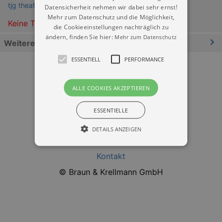
tjg theater junge generation (im Kraftwerk Mitte)
Datensicherheit nehmen wir dabei sehr ernst!
Mehr zum Datenschutz und die Möglichkeit,
Keine Termine
die Cookieeinstellungen nachträglich zu
ändern, finden Sie hier:
Mehr zum Datenschutz
Weitere Informationen
ESSENTIELL
PERFORMANCE
ALLE COOKIES AKZEPTIEREN
ESSENTIELLE
Datenschutz
DETAILS ANZEIGEN
Impressum
Kontakt
Essentiell
Performance
© Braun & Krellmann GmbH
Essentielle Cookies werden für die
grundlegenden Funktionen unserer Webseite
gebraucht. Zum Beispiel für das Login in Ihren
account. Ohne diese Cookies funktioniert
unsere Webseite nicht.