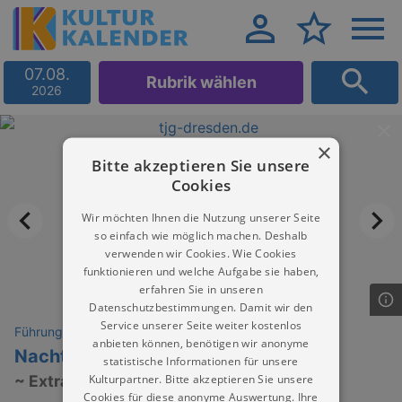
07.08.
Rubrik wählen
2026
×
Bitte akzeptieren Sie unsere
Cookies
Wir möchten Ihnen die Nutzung unserer Seite
so einfach wie möglich machen. Deshalb
verwenden wir Cookies. Wie Cookies
funktionieren und welche Aufgabe sie haben,
erfahren Sie in unseren
Datenschutzbestimmungen. Damit wir den
Service unserer Seite weiter kostenlos
Führungen
anbieten können, benötigen wir anonyme
Nachts im Theater
statistische Informationen für unsere
Kulturpartner. Bitte akzeptieren Sie unsere
~ Extra ~ 8+
Cookies für diese anonyme Auswertung. Ihre