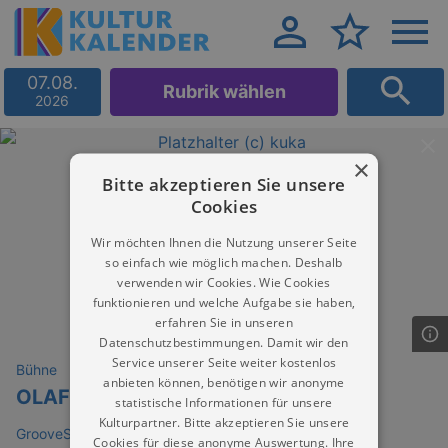
07.08.
Rubrik wählen
2026
×
Bitte akzeptieren Sie unsere
Cookies
Wir möchten Ihnen die Nutzung unserer Seite
so einfach wie möglich machen. Deshalb
verwenden wir Cookies. Wie Cookies
funktionieren und welche Aufgabe sie haben,
erfahren Sie in unseren
Datenschutzbestimmungen. Damit wir den
Service unserer Seite weiter kostenlos
Bühne
anbieten können, benötigen wir anonyme
OLAF SCHUBERT
statistische Informationen für unsere
Kulturpartner. Bitte akzeptieren Sie unsere
GrooveStation
Cookies für diese anonyme Auswertung. Ihre