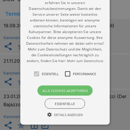
erfahren Sie in unseren
Datenschutzbestimmungen. Damit wir den
Termine
Service unserer Seite weiter kostenlos
anbieten können, benötigen wir anonyme
19.09.2026 16:30
(Giuseppe Verdi Ein Maskenball)
statistische Informationen für unsere
Kulturpartner. Bitte akzeptieren Sie unsere
Cookies für diese anonyme Auswertung. Ihre
Kanonenhof Dresden (Eingang neben Bärenzwinger)
Datensicherheit nehmen wir dabei sehr ernst!
Mehr zum Datenschutz und die Möglichkeit,
die Cookieeinstellungen nachträglich zu
21.11.2026 16:30
(Franz Lehár Die lustige Witwe)
ändern, finden Sie hier:
Mehr zum Datenschutz
Kanonenhof Dresden (Eingang neben Bärenzwinger)
ESSENTIELL
PERFORMANCE
ALLE COOKIES AKZEPTIEREN
23.01.2027 16:30
(Ruggero Leoncavallo – Pagliacci (Der
ESSENTIELLE
Bajazzo))
DETAILS ANZEIGEN
Kanonenhof Dresden (Eingang neben Bärenzwinger)