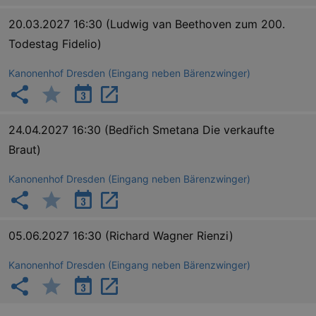
Essentiell
Performance
20.03.2027 16:30
(Ludwig van Beethoven zum 200.
Todestag Fidelio)
Essentielle Cookies werden für die
grundlegenden Funktionen unserer Webseite
gebraucht. Zum Beispiel für das Login in Ihren
Kanonenhof Dresden (Eingang neben Bärenzwinger)
account. Ohne diese Cookies funktioniert
unsere Webseite nicht.
Läuft
Name
Provider / Domain
Besch
ab
24.04.2027 16:30
(Bedřich Smetana Die verkaufte
CookieScriptConsent
29
This c
CookieScript
Braut)
days
used 
.kulturkalender-
7
Cooki
dresden.de
hours
Script
Kanonenhof Dresden (Eingang neben Bärenzwinger)
servic
reme
visito
conse
prefer
It is 
05.06.2027 16:30
(Richard Wagner Rienzi)
for Co
Script
cooki
Kanonenhof Dresden (Eingang neben Bärenzwinger)
banne
work
proper
XSRF-TOKEN
www.kulturkalender-
2
This c