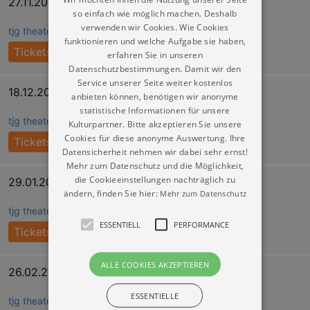
27.11.2026 17:00
so einfach wie möglich machen. Deshalb
verwenden wir Cookies. Wie Cookies
tjg theater junge generation (im Kraftwerk Mitte)
funktionieren und welche Aufgabe sie haben,
Tickets
erfahren Sie in unseren
Datenschutzbestimmungen. Damit wir den
Service unserer Seite weiter kostenlos
18.12.2026 17:00
anbieten können, benötigen wir anonyme
statistische Informationen für unsere
tjg theater junge generation (im Kraftwerk Mitte)
Kulturpartner. Bitte akzeptieren Sie unsere
Cookies für diese anonyme Auswertung. Ihre
Tickets
Datensicherheit nehmen wir dabei sehr ernst!
Mehr zum Datenschutz und die Möglichkeit,
die Cookieeinstellungen nachträglich zu
29.01.2027 17:00
ändern, finden Sie hier:
Mehr zum Datenschutz
tjg theater junge generation (im Kraftwerk Mitte)
ESSENTIELL
PERFORMANCE
Tickets
ALLE COOKIES AKZEPTIEREN
26.02.2027 17:00
ESSENTIELLE
tjg theater junge generation (im Kraftwerk Mitte)