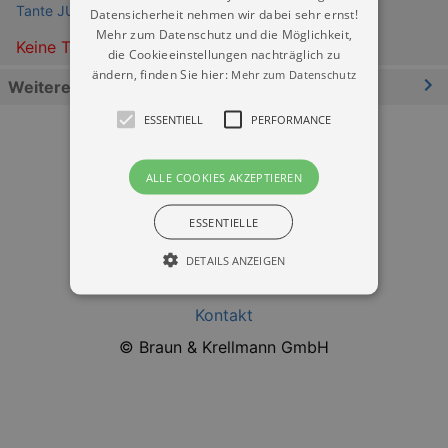
Tante JU Liveclub
Datensicherheit nehmen wir dabei sehr ernst!
Mehr zum Datenschutz und die Möglichkeit,
Keine Termine
die Cookieeinstellungen nachträglich zu
ändern, finden Sie hier:
Mehr zum Datenschutz
Weitere Informationen
ESSENTIELL
PERFORMANCE
ALLE COOKIES AKZEPTIEREN
ESSENTIELLE
Datenschutz
DETAILS ANZEIGEN
Impressum
Kontakt
Essentiell
Performance
© Braun & Krellmann GmbH
Essentielle Cookies werden für die
grundlegenden Funktionen unserer Webseite
gebraucht. Zum Beispiel für das Login in Ihren
account. Ohne diese Cookies funktioniert
unsere Webseite nicht.