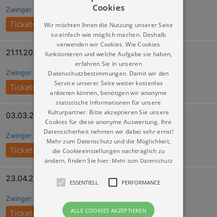
Cookies
Zwinger Dresden (Wallpavillon)
Tickets
Wir möchten Ihnen die Nutzung unserer Seite
so einfach wie möglich machen. Deshalb
verwenden wir Cookies. Wie Cookies
21.11.2026 17:00
funktionieren und welche Aufgabe sie haben,
erfahren Sie in unseren
Zwinger Dresden (Wallpavillon)
Datenschutzbestimmungen. Damit wir den
Service unserer Seite weiter kostenlos
Tickets
anbieten können, benötigen wir anonyme
statistische Informationen für unsere
Kulturpartner. Bitte akzeptieren Sie unsere
03.03.2027 17:00
Cookies für diese anonyme Auswertung. Ihre
Datensicherheit nehmen wir dabei sehr ernst!
Zwinger Dresden (Wallpavillon)
Mehr zum Datenschutz und die Möglichkeit,
Tickets
die Cookieeinstellungen nachträglich zu
ändern, finden Sie hier:
Mehr zum Datenschutz
23.04.2027 17:00
ESSENTIELL
PERFORMANCE
Zwinger Dresden (Wallpavillon)
ALLE COOKIES AKZEPTIEREN
Tickets