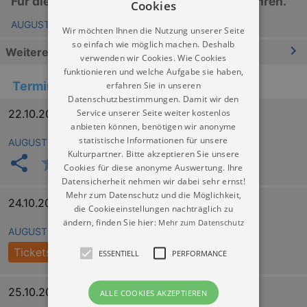
Für die ganze Familie mit Kindern von 4 Jahren.
Cookies
AUGUST THEATER Dresden
Wir möchten Ihnen die Nutzung unserer Seite
so einfach wie möglich machen. Deshalb
Weitere Informationen
verwenden wir Cookies. Wie Cookies
funktionieren und welche Aufgabe sie haben,
Termine
erfahren Sie in unseren
Datenschutzbestimmungen. Damit wir den
Service unserer Seite weiter kostenlos
22.10.2026 10:00
anbieten können, benötigen wir anonyme
statistische Informationen für unsere
AUGUST THEATER Dresden
Kulturpartner. Bitte akzeptieren Sie unsere
Cookies für diese anonyme Auswertung. Ihre
Datensicherheit nehmen wir dabei sehr ernst!
Mehr zum Datenschutz und die Möglichkeit,
24.10.2026 11:00
die Cookieeinstellungen nachträglich zu
ändern, finden Sie hier:
Mehr zum Datenschutz
AUGUST THEATER Dresden
Tickets
ESSENTIELL
PERFORMANCE
25.10.2026 15:00
ALLE COOKIES AKZEPTIEREN