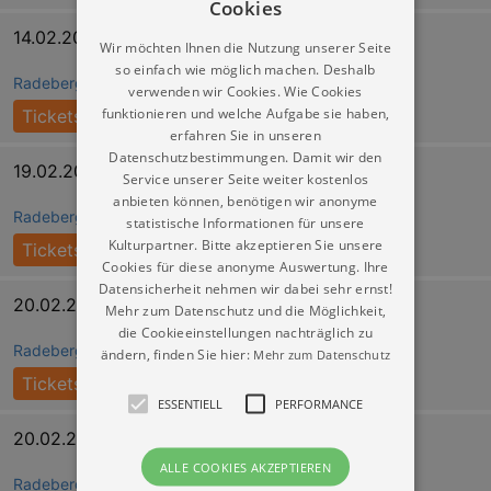
Cookies
14.02.2027 17:00
Wir möchten Ihnen die Nutzung unserer Seite
so einfach wie möglich machen. Deshalb
Radeberger Biertheater
verwenden wir Cookies. Wie Cookies
funktionieren und welche Aufgabe sie haben,
Tickets
erfahren Sie in unseren
Datenschutzbestimmungen. Damit wir den
19.02.2027 20:00
Service unserer Seite weiter kostenlos
anbieten können, benötigen wir anonyme
Radeberger Biertheater
statistische Informationen für unsere
Kulturpartner. Bitte akzeptieren Sie unsere
Tickets
Cookies für diese anonyme Auswertung. Ihre
Datensicherheit nehmen wir dabei sehr ernst!
20.02.2027 15:00
Mehr zum Datenschutz und die Möglichkeit,
die Cookieeinstellungen nachträglich zu
Radeberger Biertheater
ändern, finden Sie hier:
Mehr zum Datenschutz
Tickets
ESSENTIELL
PERFORMANCE
20.02.2027 20:00
ALLE COOKIES AKZEPTIEREN
Radeberger Biertheater