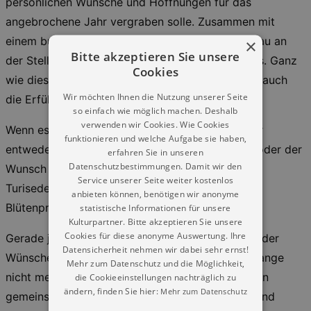
persönlichen Wünsche und Hoffnungen für das
angebrochene Jahr vergraben solle. Zusammen mit
einem bunt blühenden Zwiebelgewächs und genau an
×
Bitte akzeptieren Sie unsere
der Stelle des persönlichen Sternzeichen-Orakels. Ganz
Cookies
wie diese Blumen dann erblühten, so durfte man auch
Wir möchten Ihnen die Nutzung unserer Seite
die Erfüllung des Wunsches erwarten.
so einfach wie möglich machen. Deshalb
verwenden wir Cookies. Wie Cookies
Wenn es mal nicht ganz so gut funktionierte, war
funktionieren und welche Aufgabe sie haben,
entweder die Sorgfalt beim Pflanzen zu gering, oder der
erfahren Sie in unseren
Datenschutzbestimmungen. Damit wir den
Wunsch unrealistisch. Auf jeden Fall sorgten die
Service unserer Seite weiter kostenlos
Turiseder so für eine Hoffnung verbreitende
anbieten können, benötigen wir anonyme
Blütenpracht.
statistische Informationen für unsere
Kulturpartner. Bitte akzeptieren Sie unsere
Cookies für diese anonyme Auswertung. Ihre
Gerade jetzt stecken wir doch alle voller dringender
Datensicherheit nehmen wir dabei sehr ernst!
Wünsche und benötigen Hoffnungszeichen wie lange
Mehr zum Datenschutz und die Möglichkeit,
nicht mehr. Lasst uns also an diesen beiden Tagen
die Cookieeinstellungen nachträglich zu
ändern, finden Sie hier:
Mehr zum Datenschutz
gemeinsam diesen alten Brauch wiederbeleben und