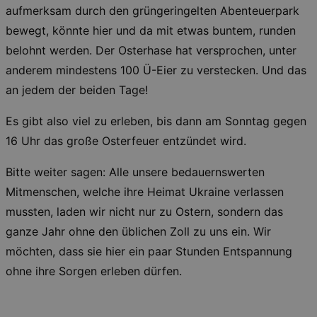
hours
Script
aufmerksam durch den grüngeringelten Abenteuerpark
servic
reme
bewegt, könnte hier und da mit etwas buntem, runden
visito
conse
belohnt werden. Der Osterhase hat versprochen, unter
prefer
It is 
anderem mindestens 100 Ü-Eier zu verstecken. Und das
for Co
Script
an jedem der beiden Tage!
cooki
banne
work
Es gibt also viel zu erleben, bis dann am Sonntag gegen
proper
16 Uhr das große Osterfeuer entzündet wird.
XSRF-TOKEN
www.kulturkalender-
2
This c
dresden.de
hours
writte
help w
Bitte weiter sagen: Alle unsere bedauernswerten
securi
preve
Mitmenschen, welche ihre Heimat Ukraine verlassen
Cross-
Reque
mussten, laden wir nicht nur zu Ostern, sondern das
Forge
attack
ganze Jahr ohne den üblichen Zoll zu uns ein. Wir
XSRF-TOKEN
staging.kulturkalender-
2
This c
möchten, dass sie hier ein paar Stunden Entspannung
dresden.de
hours
writte
help w
ohne ihre Sorgen erleben dürfen.
securi
preve
Cross-
Reque
Forge