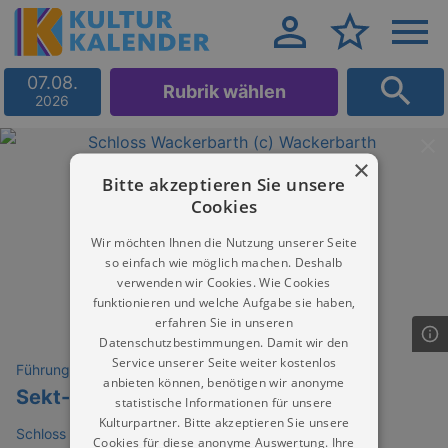
07.08.
Rubrik wählen
2026
×
Bitte akzeptieren Sie unsere
Cookies
Wir möchten Ihnen die Nutzung unserer Seite
so einfach wie möglich machen. Deshalb
verwenden wir Cookies. Wie Cookies
funktionieren und welche Aufgabe sie haben,
erfahren Sie in unseren
Datenschutzbestimmungen. Damit wir den
Service unserer Seite weiter kostenlos
Führungen
anbieten können, benötigen wir anonyme
Sekt-Führung im Januar
statistische Informationen für unsere
Kulturpartner. Bitte akzeptieren Sie unsere
Schloss Wackerbarth (Sächs. Staatsweingut)
Cookies für diese anonyme Auswertung. Ihre