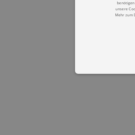
benötigen 
unsere Coo
Mehr zum D
Essentielle Cookies werden für 
Cookies funktioniert unsere Webs
Name
Provid
CookieScriptConsent
Cookie
.kultu
dresde