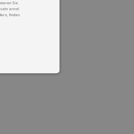
ptieren Sie
sehr ernst!
ern, finden
in Ihren account. Ohne diese
mber visitor cookie consent
 banner to work properly.