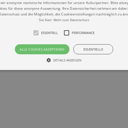
wir anonyme statistische Informationen für unsere Kulturpartner. Bitte akze
kies für diese anonyme Auswertung. Ihre Datensicherheit nehmen wir dabei 
atenschutz und die Möglichkeit, die Cookieeinstellungen nachträglich zu änd
Sie hier:
Mehr zum Datenschutz
Datenschutz
Impressum
Kontakt
ESSENTIELL
PERFORMANCE
© Braun & Krellmann GmbH
ALLE COOKIES AKZEPTIEREN
ESSENTIELLE
DETAILS ANZEIGEN
Essentiell
Performance
die grundlegenden Funktionen unserer Webseite gebraucht. Zum Beispiel für das Login 
eite nicht.
Läuft
er / Domain
Beschreibung
ab
29
This cookie is used by Cookie-Script.com service to reme
Script
days 7
preferences. It is necessary for Cookie-Script.com cookie
rkalender-
hours
n.de