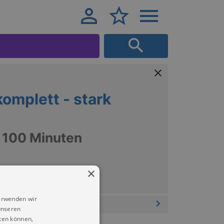
omplett - stark
r 100 Minuten
×
erwenden wir
unseren
ten können,