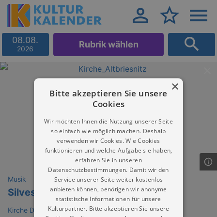
08.08.
Rubrik wählen
2026
×
Bitte akzeptieren Sie unsere
Cookies
Wir möchten Ihnen die Nutzung unserer Seite
so einfach wie möglich machen. Deshalb
verwenden wir Cookies. Wie Cookies
funktionieren und welche Aufgabe sie haben,
erfahren Sie in unseren
Datenschutzbestimmungen. Damit wir den
Musik
Service unserer Seite weiter kostenlos
anbieten können, benötigen wir anonyme
Silvesterorgelkonzert
statistische Informationen für unsere
Kulturpartner. Bitte akzeptieren Sie unsere
Kirche Dresden Briesnitz