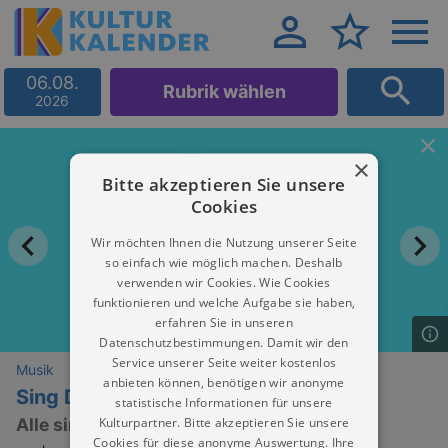
06.08.
Rubrik wählen
2026
×
Bitte akzeptieren Sie unsere
Cookies
Wir möchten Ihnen die Nutzung unserer Seite
so einfach wie möglich machen. Deshalb
verwenden wir Cookies. Wie Cookies
funktionieren und welche Aufgabe sie haben,
erfahren Sie in unseren
Datenschutzbestimmungen. Damit wir den
Service unserer Seite weiter kostenlos
Musik
anbieten können, benötigen wir anonyme
Sing Dela Sing
statistische Informationen für unsere
Kulturpartner. Bitte akzeptieren Sie unsere
Alle singen, all night long
Cookies für diese anonyme Auswertung. Ihre