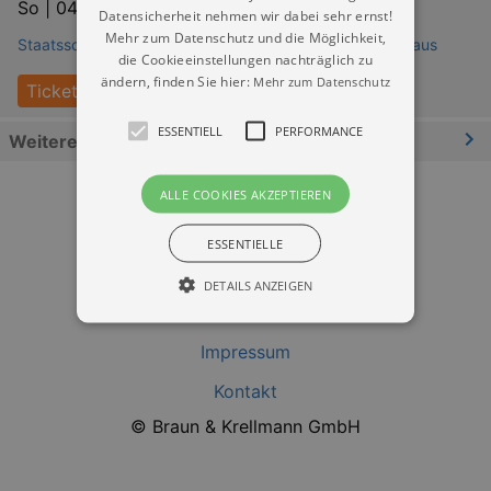
So |
04.10.2026 | 20:00
Datensicherheit nehmen wir dabei sehr ernst!
Mehr zum Datenschutz und die Möglichkeit,
Staatsschauspiel Dresden - Großes Haus / Schauspielhaus
die Cookieeinstellungen nachträglich zu
ändern, finden Sie hier:
Mehr zum Datenschutz
Tickets
ESSENTIELL
PERFORMANCE
Weitere Informationen
ALLE COOKIES AKZEPTIEREN
ESSENTIELLE
DETAILS ANZEIGEN
Datenschutz
Impressum
Essentiell
Performance
Kontakt
Essentielle Cookies werden für die
© Braun & Krellmann GmbH
grundlegenden Funktionen unserer Webseite
gebraucht. Zum Beispiel für das Login in Ihren
account. Ohne diese Cookies funktioniert
unsere Webseite nicht.