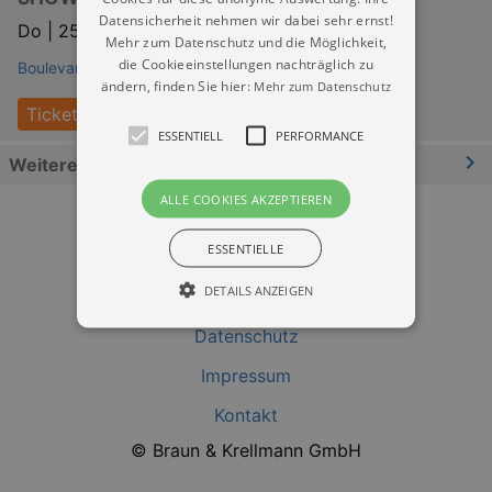
Datensicherheit nehmen wir dabei sehr ernst!
Do |
25.02.2027 | 19:30
Mehr zum Datenschutz und die Möglichkeit,
die Cookieeinstellungen nachträglich zu
Boulevardtheater Dresden
ändern, finden Sie hier:
Mehr zum Datenschutz
Tickets
ESSENTIELL
PERFORMANCE
Weitere Informationen
ALLE COOKIES AKZEPTIEREN
ESSENTIELLE
DETAILS ANZEIGEN
Datenschutz
Impressum
Essentiell
Performance
Kontakt
Essentielle Cookies werden für die
grundlegenden Funktionen unserer Webseite
© Braun & Krellmann GmbH
gebraucht. Zum Beispiel für das Login in Ihren
account. Ohne diese Cookies funktioniert
unsere Webseite nicht.