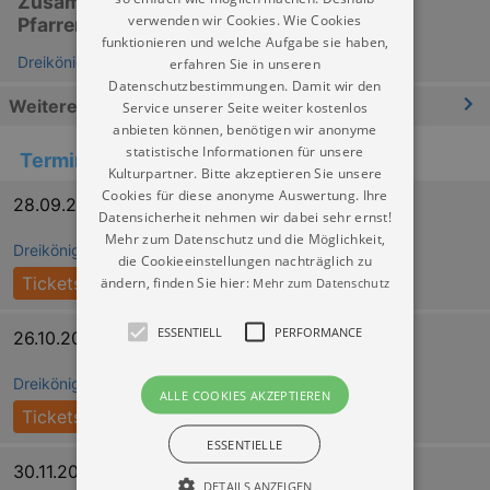
Zusammenkunft emeritierter Pfarrerinnen,
verwenden wir Cookies. Wie Cookies
Pfarrer, Pfarrfrauen und Pfarrwitwen
funktionieren und welche Aufgabe sie haben,
Dreikönigskirche Dresden - Haus der Kirche
erfahren Sie in unseren
Datenschutzbestimmungen. Damit wir den
Weitere Informationen
Service unserer Seite weiter kostenlos
anbieten können, benötigen wir anonyme
statistische Informationen für unsere
Termine
Kulturpartner. Bitte akzeptieren Sie unsere
Cookies für diese anonyme Auswertung. Ihre
28.09.2026 14:00
Datensicherheit nehmen wir dabei sehr ernst!
Mehr zum Datenschutz und die Möglichkeit,
Dreikönigskirche Dresden - Haus der Kirche
die Cookieeinstellungen nachträglich zu
ändern, finden Sie hier:
Tickets
Mehr zum Datenschutz
ESSENTIELL
PERFORMANCE
26.10.2026 14:00
Dreikönigskirche Dresden - Haus der Kirche
ALLE COOKIES AKZEPTIEREN
Tickets
ESSENTIELLE
30.11.2026 14:00
DETAILS ANZEIGEN