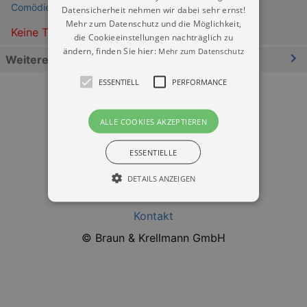
Comödie im Schloss - Elbschloss Übigau
Datensicherheit nehmen wir dabei sehr ernst!
Mehr zum Datenschutz und die Möglichkeit,
Keine Termine
die Cookieeinstellungen nachträglich zu
ändern, finden Sie hier:
Mehr zum Datenschutz
Weitere Informationen
ESSENTIELL
PERFORMANCE
ALLE COOKIES AKZEPTIEREN
ESSENTIELLE
Datenschutz
DETAILS ANZEIGEN
Impressum
Kontakt
Essentiell
Performance
© Braun & Krellmann GmbH
Essentielle Cookies werden für die
grundlegenden Funktionen unserer Webseite
gebraucht. Zum Beispiel für das Login in Ihren
account. Ohne diese Cookies funktioniert
unsere Webseite nicht.