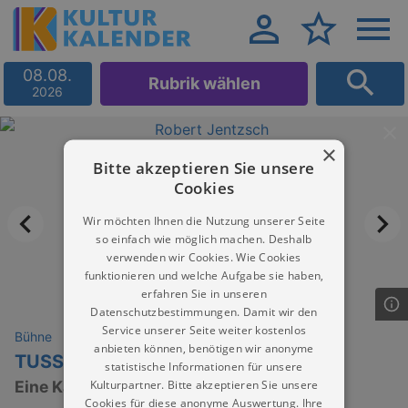
08.08.
Rubrik wählen
2026
×
Bitte akzeptieren Sie unsere
Cookies
Wir möchten Ihnen die Nutzung unserer Seite
so einfach wie möglich machen. Deshalb
verwenden wir Cookies. Wie Cookies
funktionieren und welche Aufgabe sie haben,
erfahren Sie in unseren
Datenschutzbestimmungen. Damit wir den
Service unserer Seite weiter kostenlos
Bühne
anbieten können, benötigen wir anonyme
TUSSIPARK
statistische Informationen für unsere
Kulturpartner. Bitte akzeptieren Sie unsere
Eine Karaokekomödie von Christian Kühn
Cookies für diese anonyme Auswertung. Ihre