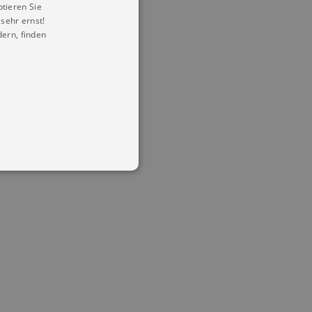
ptieren Sie
sehr ernst!
ern, finden
in Ihren account. Ohne diese
mber visitor cookie consent
 banner to work properly.