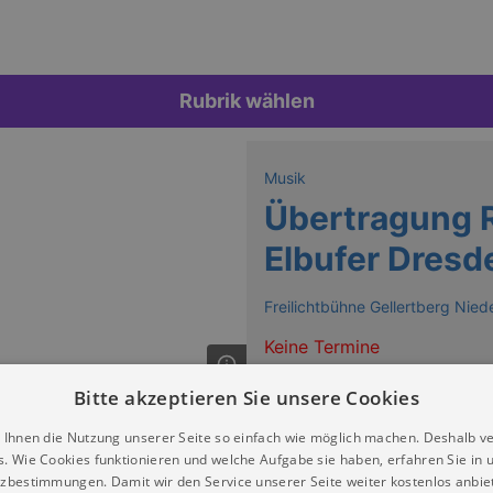
Rubrik wählen
Musik
Übertragung 
Elbufer Dresd
Freilichtbühne Gellertberg Nied
Keine Termine
Bitte akzeptieren Sie unsere Cookies
 Ihnen die Nutzung unserer Seite so einfach wie möglich machen. Deshalb v
s. Wie Cookies funktionieren und welche Aufgabe sie haben, erfahren Sie in 
zbestimmungen. Damit wir den Service unserer Seite weiter kostenlos anbie