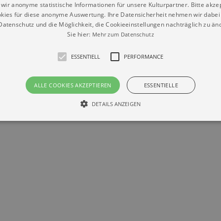
wir anonyme statistische Informationen für unsere Kulturpartner. Bitte akze
kies für diese anonyme Auswertung. Ihre Datensicherheit nehmen wir dabei 
Datenschutz
Impressum
Kontakt
atenschutz und die Möglichkeit, die Cookieeinstellungen nachträglich zu änd
© Braun & Krellmann GmbH
Sie hier:
Mehr zum Datenschutz
ESSENTIELL
PERFORMANCE
ALLE COOKIES AKZEPTIEREN
ESSENTIELLE
DETAILS ANZEIGEN
Essentiell
Performance
die grundlegenden Funktionen unserer Webseite gebraucht. Zum Beispiel für das Login 
eite nicht.
Läuft
er / Domain
Beschreibung
ab
29
This cookie is used by Cookie-Script.com service to reme
Script
days 7
preferences. It is necessary for Cookie-Script.com cookie
rkalender-
hours
n.de