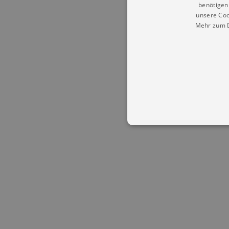
benötigen 
unsere Coo
Mehr zum D
Essentielle Cookies werden für 
Cookies funktioniert unsere Webs
Name
Provid
CookieScriptConsent
Cookie
.kultu
dresde