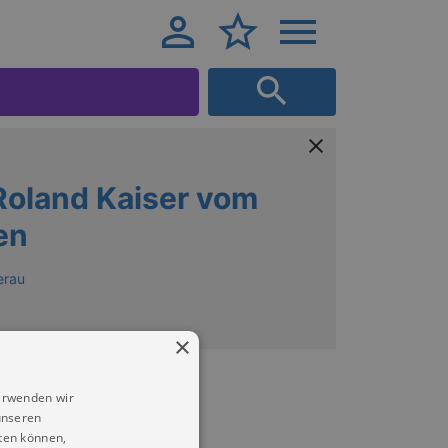
Roland Kaiser vom
en
erau
×
erwenden wir
unseren
ten können,