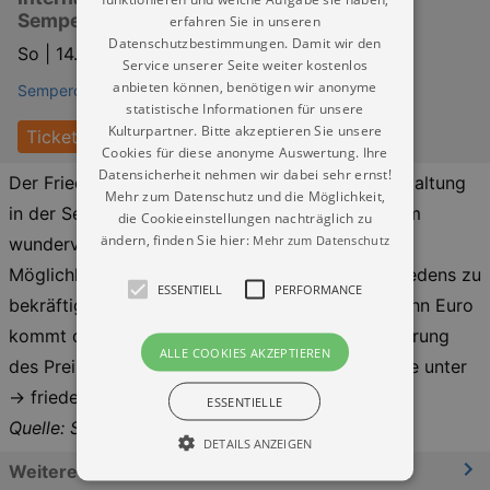
Semperoper Dresden
erfahren Sie in unseren
Datenschutzbestimmungen. Damit wir den
So |
14.02.2027 | 11:00
Service unserer Seite weiter kostenlos
anbieten können, benötigen wir anonyme
Semperoper Dresden
statistische Informationen für unsere
Kulturpartner. Bitte akzeptieren Sie unsere
Tickets
Cookies für diese anonyme Auswertung. Ihre
Datensicherheit nehmen wir dabei sehr ernst!
Der Friedenspreis Dresden bietet mit der Veranstaltung
Mehr zum Datenschutz und die Möglichkeit,
in der Semperoper nicht nur einen Platz in diesem
die Cookieeinstellungen nachträglich zu
ändern, finden Sie hier:
Mehr zum Datenschutz
wundervollen Haus an, sondern vor allem die
Möglichkeit für jedermann, die Botschaft des Friedens zu
ESSENTIELL
PERFORMANCE
bekräftigen. Der symbolische Ticketpreis von zehn Euro
kommt der weiteren Bekanntmachung und Förderung
ALLE COOKIES AKZEPTIEREN
des Preises zugute. Alle Informationen finden Sie unter
→ friedenspreis-dresden.de
ESSENTIELLE
Quelle: Semperoper Dresden
DETAILS ANZEIGEN
Weitere Informationen