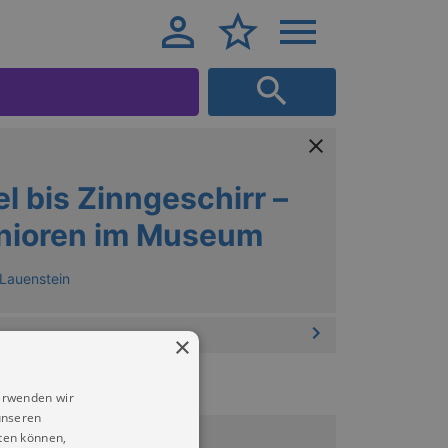
l bis Zinngeschirr –
enioren im Museum
Lauenstein
×
erwenden wir
unseren
9.11.2026 14:30
ten können,