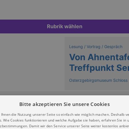
Rubrik wählen
Lesung / Vortrag / Gespräch
Von Ahnentafe
Treffpunkt S
Osterzgebirgsmuseum Schloss 
Bitte akzeptieren Sie unsere Cookies
 Ihnen die Nutzung unserer Seite so einfach wie möglich machen. Deshalb v
s. Wie Cookies funktionieren und welche Aufgabe sie haben, erfahren Sie in 
15.10.2026 14:30
1
zbestimmungen. Damit wir den Service unserer Seite weiter kostenlos anbie