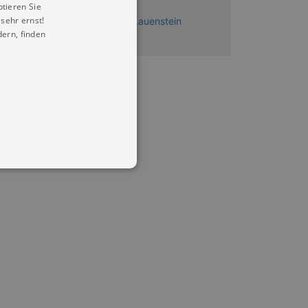
ptieren Sie
sehr ernst!
sterzgebirgsmuseum Schloss Lauenstein
ern, finden
in Ihren account. Ohne diese
mber visitor cookie consent
 banner to work properly.