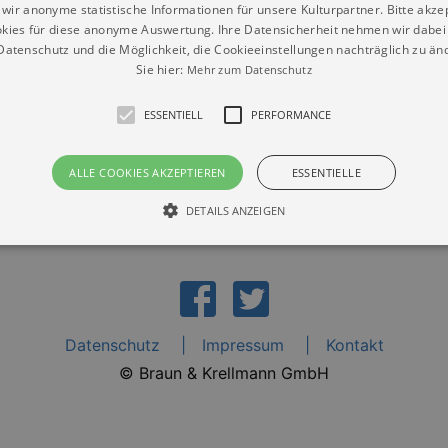
wir anonyme statistische Informationen für unsere Kulturpartner. Bitte akze
kies für diese anonyme Auswertung. Ihre Datensicherheit nehmen wir dabei 
Osterzgebirgsmuseum Schloss Lauenstein
O
atenschutz und die Möglichkeit, die Cookieeinstellungen nachträglich zu änd
Sie hier:
Mehr zum Datenschutz
ESSENTIELL
PERFORMANCE
ALLE COOKIES AKZEPTIEREN
ESSENTIELLE
DETAILS ANZEIGEN
Essentiell
Performance
die grundlegenden Funktionen unserer Webseite gebraucht. Zum Beispiel für das Login 
eite nicht.
Datenschutz
Impressum
Kontakt
Läuft
© Braun & Krellmann GmbH
er / Domain
Beschreibung
ab
29
This cookie is used by Cookie-Script.com service to reme
Script
days 7
preferences. It is necessary for Cookie-Script.com cookie
rkalender-
hours
n.de