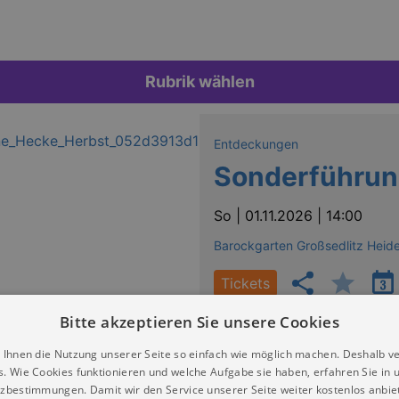
Rubrik wählen
Entdeckungen
Sonderführun
So |
01.11.2026 | 14:00
Barockgarten Großsedlitz Heid
Tickets
Bitte akzeptieren Sie unsere Cookies
 Ihnen die Nutzung unserer Seite so einfach wie möglich machen. Deshalb v
s. Wie Cookies funktionieren und welche Aufgabe sie haben, erfahren Sie in 
zbestimmungen. Damit wir den Service unserer Seite weiter kostenlos anbie