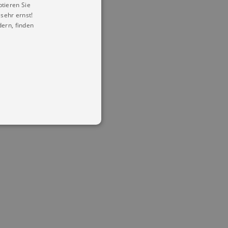
ptieren Sie
sehr ernst!
ern, finden
in Ihren account. Ohne diese
mber visitor cookie consent
 banner to work properly.