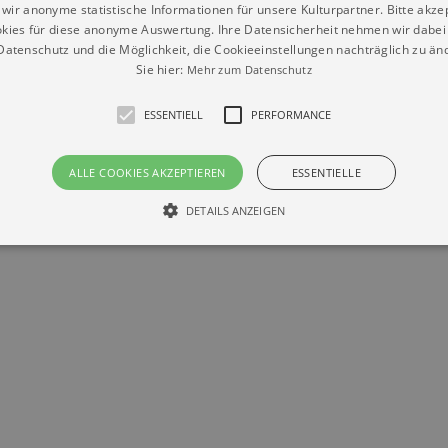
wir anonyme statistische Informationen für unsere Kulturpartner. Bitte akze
kies für diese anonyme Auswertung. Ihre Datensicherheit nehmen wir dabei 
atenschutz und die Möglichkeit, die Cookieeinstellungen nachträglich zu änd
Sie hier:
Mehr zum Datenschutz
Datenschutz
Impressum
Kontakt
ESSENTIELL
PERFORMANCE
© Braun & Krellmann GmbH
ALLE COOKIES AKZEPTIEREN
ESSENTIELLE
DETAILS ANZEIGEN
Essentiell
Performance
die grundlegenden Funktionen unserer Webseite gebraucht. Zum Beispiel für das Login 
eite nicht.
Läuft
er / Domain
Beschreibung
ab
29
This cookie is used by Cookie-Script.com service to reme
Script
days 7
preferences. It is necessary for Cookie-Script.com cookie
rkalender-
hours
n.de