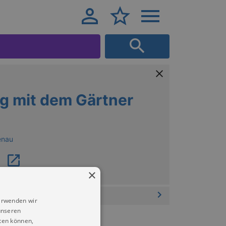
g mit dem Gärtner
enau
×
erwenden wir
unseren
ten können,