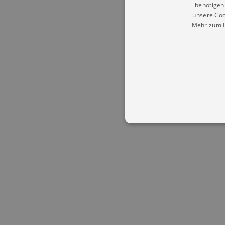
benötigen 
unsere Coo
Mehr zum D
Essentielle Cookies werden für 
Cookies funktioniert unsere Webs
Name
Provid
CookieScriptConsent
Cookie
.kultu
dresde