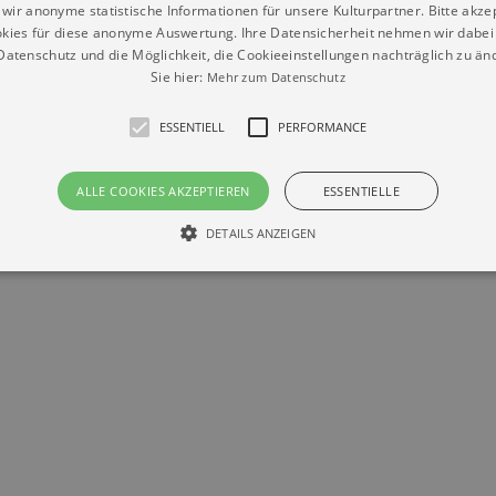
wir anonyme statistische Informationen für unsere Kulturpartner. Bitte akze
kies für diese anonyme Auswertung. Ihre Datensicherheit nehmen wir dabei 
Datenschutz
Impressum
Kontakt
atenschutz und die Möglichkeit, die Cookieeinstellungen nachträglich zu änd
© Braun & Krellmann GmbH
Sie hier:
Mehr zum Datenschutz
ESSENTIELL
PERFORMANCE
ALLE COOKIES AKZEPTIEREN
ESSENTIELLE
DETAILS ANZEIGEN
Essentiell
Performance
die grundlegenden Funktionen unserer Webseite gebraucht. Zum Beispiel für das Login 
eite nicht.
Läuft
er / Domain
Beschreibung
ab
29
This cookie is used by Cookie-Script.com service to reme
Script
days 7
preferences. It is necessary for Cookie-Script.com cookie
rkalender-
hours
n.de