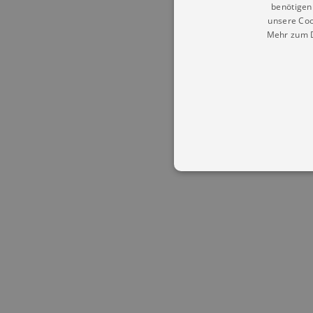
benötigen 
unsere Coo
Mehr zum D
Essentielle Cookies werden für 
Cookies funktioniert unsere Webs
Name
Provid
CookieScriptConsent
Cookie
.kultu
dresde