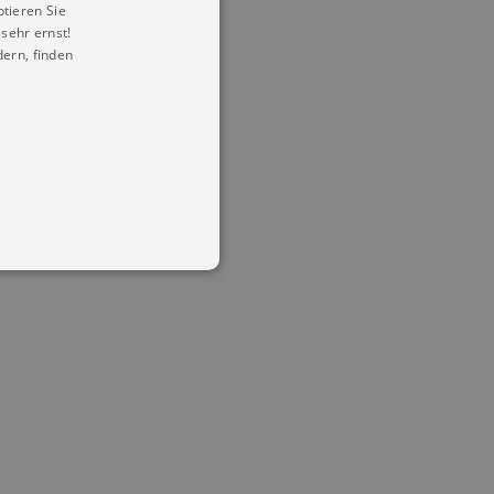
ptieren Sie
sehr ernst!
ern, finden
in Ihren account. Ohne diese
mber visitor cookie consent
 banner to work properly.