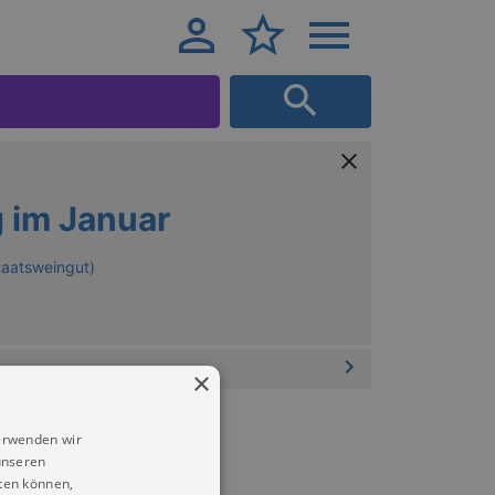
 im Januar
taatsweingut)
×
erwenden wir
unseren
ten können,