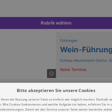
Rubrik wählen
Führungen
Wein-Führung
Schloss Wackerbarth (Sächs. S
Keine Termine
Bitte akzeptieren Sie unsere Cookies
 Ihnen die Nutzung unserer Seite so einfach wie möglich machen. Deshalb v
s. Wie Cookies funktionieren und welche Aufgabe sie haben, erfahren Sie in 
zbestimmungen. Damit wir den Service unserer Seite weiter kostenlos anbie