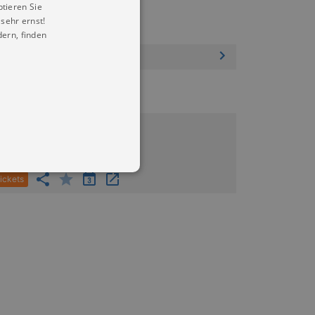
ptieren Sie
sehr ernst!
ern, finden
6.09.2026 13:00
lter Schlachthof Dresden
ickets
in Ihren account. Ohne diese
mber visitor cookie consent
 banner to work properly.