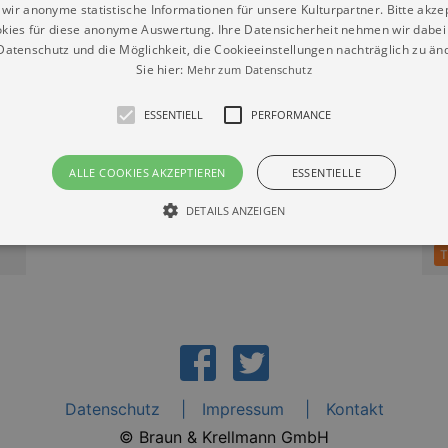
wir anonyme statistische Informationen für unsere Kulturpartner. Bitte akze
kies für diese anonyme Auswertung. Ihre Datensicherheit nehmen wir dabei 
atenschutz und die Möglichkeit, die Cookieeinstellungen nachträglich zu änd
Sie hier:
Mehr zum Datenschutz
ESSENTIELL
PERFORMANCE
ALLE COOKIES AKZEPTIEREN
ESSENTIELLE
2
DETAILS ANZEIGEN
A
T
Essentiell
Performance
die grundlegenden Funktionen unserer Webseite gebraucht. Zum Beispiel für das Login 
eite nicht.
Läuft
er / Domain
Beschreibung
ab
Datenschutz
Impressum
Kontakt
29
This cookie is used by Cookie-Script.com service to reme
Script
days 7
preferences. It is necessary for Cookie-Script.com cookie
rkalender-
© Braun & Krellmann GmbH
hours
n.de