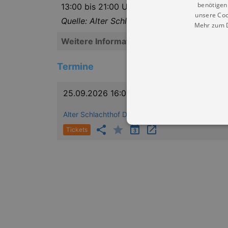
benötigen 
13:00 bis 21:00 Uhr
unsere Coo
Quelle: Alter Schlachthof
Mehr zum D
Weitere Informationen
Termine
25.09.2026 16:00
Alter Schlachthof Dresden
Tickets
Essentielle Cookies werden für 
Cookies funktioniert unsere Webs
Name
Provid
CookieScriptConsent
Cookie
.kultu
dresde