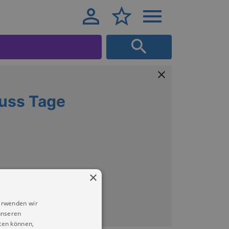
uss Tage
×
erwenden wir
unseren
ten können,