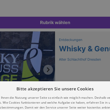
Rubrik wählen
Entdeckungen
Whisky & Gen
Alter Schlachthof Dresden
Bitte akzeptieren Sie unsere Cookies
 Ihnen die Nutzung unserer Seite so einfach wie möglich machen. Deshalb v
s. Wie Cookies funktionieren und welche Aufgabe sie haben, erfahren Sie in 
zbestimmungen. Damit wir den Service unserer Seite weiter kostenlos anbie