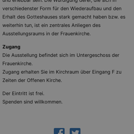
und erlebbar sein. Die Würdigung derer, die sich in
Essentielle Cookies werden für die
verschiedenster Form für den Wiederaufbau und den
grundlegenden Funktionen unserer Webseite
Erhalt des Gotteshauses stark gemacht haben bzw. es
gebraucht. Zum Beispiel für das Login in Ihren
account. Ohne diese Cookies funktioniert
weiterhin tun, ist ein zentrales Anliegen des
unsere Webseite nicht.
Ausstellungsraums in der Frauenkirche.
Läuft
Name
Provider / Domain
Besch
ab
Zugang
CookieScriptConsent
29
This c
CookieScript
days
used 
.kulturkalender-
Die Ausstellung befindet sich im Untergeschoss der
7
Cooki
dresden.de
hours
Script
Frauenkirche.
servic
reme
Zugang erhalten Sie im Kirchraum über Eingang F zu
visito
conse
Zeiten der Offenen Kirche.
prefer
It is 
for Co
Der Eintritt ist frei.
Script
cooki
Spenden sind willkommen.
banne
work
proper
XSRF-TOKEN
www.kulturkalender-
2
This c
dresden.de
hours
writte
help w
securi