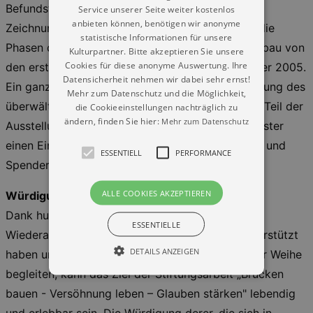
Befundstücke. Ausgewählte Exponate, Entwürfe,
Service unserer Seite weiter kostenlos
anbieten können, benötigen wir anonyme
Zeichnungen und Fotos verdeutlichen punktuell die
statistische Informationen für unsere
Phasen des Schaffensprozesses beim Wiederaufbau von
Kulturpartner. Bitte akzeptieren Sie unsere
Cookies für diese anonyme Auswertung. Ihre
den ersten Initiativen bis hin zur Weihe im Oktober 2005.
Datensicherheit nehmen wir dabei sehr ernst!
Ein ganz besonderes Anliegen ist uns die Würdigung des
Mehr zum Datenschutz und die Möglichkeit,
überwältigenden Bürgerengagements: Im dritten Teil der
die Cookieeinstellungen nachträglich zu
ändern, finden Sie hier:
Mehr zum Datenschutz
Ausstellung ermöglicht ein digitales Spendenregister
einen Einblick in die große Zahl an Spenderinnen und
ESSENTIELL
PERFORMANCE
Spendern.
ALLE COOKIES AKZEPTIEREN
Würdigung und Dank
Dank hunderttausender Menschen, die den
ESSENTIELLE
Wiederaufbau weltweit finanziell oder ideell unterstützt
DETAILS ANZEIGEN
haben und das Leben in der Frauenkirche seit der Weihe
begleiten, kann das Ziel der Stiftungsarbeit „Brücken
bauen - Versöhnung leben – Glauben stärken" lebendig
Essentiell
Performance