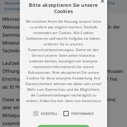
×
Museum für Sächsische Volkskunst im Jägerhof - Staatliche
Bitte akzeptieren Sie unsere
Kunstsammlungen Dresden
Cookies
Mikroschnitzereien auf Streichhölzern oder in
Wir möchten Ihnen die Nutzung unserer Seite
Walnussschalen, Modelle und Puppenspielzeug – in der
so einfach wie möglich machen. Deshalb
verwenden wir Cookies. Wie Cookies
Sammlung des Volkskunstmuseums gibt es
funktionieren und welche Aufgabe sie haben,
Miniaturwerke in unterschiedlichsten Materialien,
erfahren Sie in unseren
Datenschutzbestimmungen. Damit wir den
Techniken und mit vielfältigen Bedeutungen.
Service unserer Seite weiter kostenlos
anbieten können, benötigen wir anonyme
Laufzeit: 16.03.2024—20.10.2024
statistische Informationen für unsere
Öffnungszeiten: täglich 10—18 Uhr, Montag geschlossen
Kulturpartner. Bitte akzeptieren Sie unsere
Cookies für diese anonyme Auswertung. Ihre
Eintrittspreise: regulär 5 €, ermäßigt 4 €, unter 17 frei,
Datensicherheit nehmen wir dabei sehr ernst!
ab 10 Pers. 4,50 €
Mehr zum Datenschutz und die Möglichkeit,
die Cookieeinstellungen nachträglich zu
Diese winzigen Objekte, die leicht zu übersehen sind,
ändern, finden Sie hier:
Mehr zum Datenschutz
aber eine große Faszination ausüben, stehen im
ESSENTIELL
PERFORMANCE
Mittelpunkt der Ausstellung. Jedes Objekt wird
zusammen mit einer großformatigen Fotografie