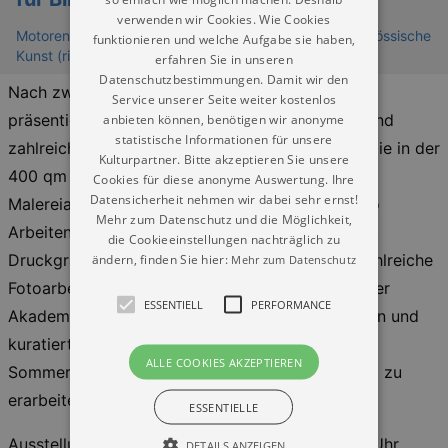
verwenden wir Cookies. Wie Cookies
Motorenhalle Kultur Forum - Projektzentrum für zeitgenössische
funktionieren und welche Aufgabe sie haben,
Kunst (riesa efau)
erfahren Sie in unseren
Datenschutzbestimmungen. Damit wir den
Nach zwei Wochen intensiver Akademiearbeit
Service unserer Seite weiter kostenlos
präsentieren die Teilnehmenden ihre Eindrücke und
anbieten können, benötigen wir anonyme
statistische Informationen für unsere
zahlreiche weitere Resultate der Sommerakademie in der
Kulturpartner. Bitte akzeptieren Sie unsere
400 qm großen Motorenhalle in Dresden. Neben
Cookies für diese anonyme Auswertung. Ihre
Datensicherheit nehmen wir dabei sehr ernst!
Malereiarbeiten und Zeichnungen werden ebenso
Mehr zum Datenschutz und die Möglichkeit,
Arbeiten aus den Kursen Skulptur Holz und Stein,
die Cookieeinstellungen nachträglich zu
Druckgrafik, Video, Plastik/ Installation sowie zahlreiche
ändern, finden Sie hier:
Mehr zum Datenschutz
Fotoarbeiten gezeigt. Wesentlicher Bestandteil der
ESSENTIELL
PERFORMANCE
Akademie ist es, gemeinsam mit den Dozierenden und
kuratiert von Anke Dietrich, Leiterin der
ALLE COOKIES AKZEPTIEREN
Sommerakademie, die Teilnehmendenausstellung zu
erarbeiten und zu präsentieren.
ESSENTIELLE
Ausstellungsdauer: 6.-20.8.2022 | MI - FR 15-19 Uhr,
DETAILS ANZEIGEN