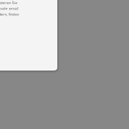
ptieren Sie
sehr ernst!
ern, finden
in Ihren account. Ohne diese
mber visitor cookie consent
 banner to work properly.