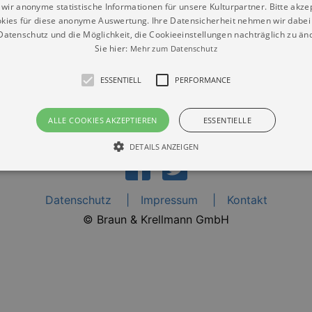
wir anonyme statistische Informationen für unsere Kulturpartner. Bitte akze
kies für diese anonyme Auswertung. Ihre Datensicherheit nehmen wir dabei 
atenschutz und die Möglichkeit, die Cookieeinstellungen nachträglich zu änd
Sie hier:
Mehr zum Datenschutz
ESSENTIELL
PERFORMANCE
ALLE COOKIES AKZEPTIEREN
ESSENTIELLE
DETAILS ANZEIGEN
Datenschutz
Impressum
Kontakt
Essentiell
Performance
© Braun & Krellmann GmbH
die grundlegenden Funktionen unserer Webseite gebraucht. Zum Beispiel für das Login 
eite nicht.
Läuft
er / Domain
Beschreibung
ab
29
This cookie is used by Cookie-Script.com service to reme
Script
days 7
preferences. It is necessary for Cookie-Script.com cookie
rkalender-
hours
n.de