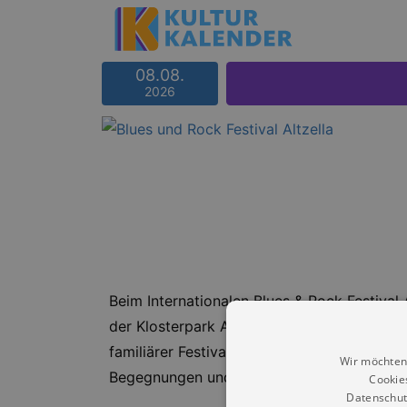
08.08.
2026
Beim Internationalen Blues & Rock Festival 
der Klosterpark Altzella erneut zum Treff
familiärer Festivalstimmung verbindet die
Wir möchten
Begegnungen und Momenten, die verbinde
Cookie
Datenschut