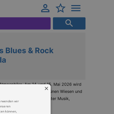
es Blues & Rock
la
ge Atmosphäre. Am 14. und 15. Mai 2026 wird
×
hen alten Klostermauern, grünen Wiesen und
ei Tage voller handgemachter Musik,
erwenden wir
unseren
ten können,