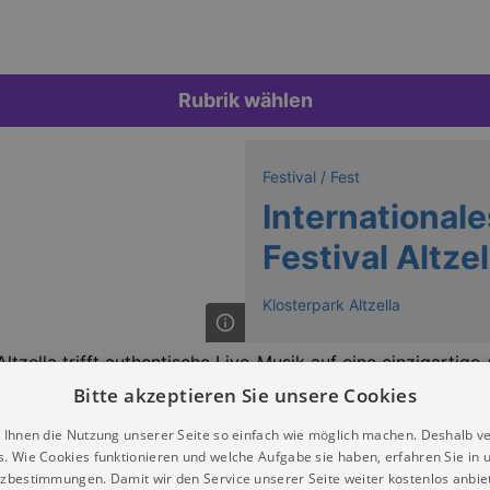
Rubrik wählen
Festival / Fest
International
Festival Altzel
Klosterpark Altzella
Altzella trifft authentische Live-Musik auf eine einzigarti
punkt für Blues- und Rockfans aus ganz Deutschland. Zwisc
Bitte akzeptieren Sie unsere Cookies
 Musik Menschen, Generationen und Kulturen. Erleben Sie zw
 Ihnen die Nutzung unserer Seite so einfach wie möglich machen. Deshalb v
n.
s. Wie Cookies funktionieren und welche Aufgabe sie haben, erfahren Sie in 
zbestimmungen. Damit wir den Service unserer Seite weiter kostenlos anbie