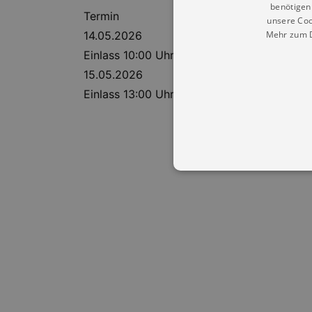
benötigen 
Termin
unsere Coo
14.05.2026
Mehr zum D
Einlass 10:00 Uhr | Beginn 11:00 Uhr
15.05.2026
Einlass 13:00 Uhr | Beginn 14:00 Uhr
Essentielle Cookies werden für 
Cookies funktioniert unsere Webs
Name
Provid
CookieScriptConsent
Cookie
.kultu
dresde