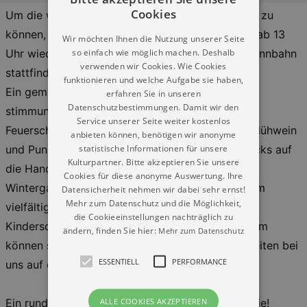
Cookies
Um die winterliche Magie etwas länger genießen zu
können, wird am 1., 2. und 3. Sonntag im Januar ab 13
Wir möchten Ihnen die Nutzung unserer Seite
so einfach wie möglich machen. Deshalb
Uhr wieder das Neujahrsglühen auf der Galopprennbahn
verwenden wir Cookies. Wie Cookies
stattfinden.
funktionieren und welche Aufgabe sie haben,
Ein gemütlicher Start in das neue Jahr bei
erfahren Sie in unseren
Datenschutzbestimmungen. Damit wir den
stimmungsvoller Live-Musik an der lodernden
Service unserer Seite weiter kostenlos
Feuerschale, mit warmen Getränken wie Winzerglühwein
anbieten können, benötigen wir anonyme
statistische Informationen für unsere
und Punsch, leckeren Speisen vom Grill und Snacks auf
Kulturpartner. Bitte akzeptieren Sie unsere
die Hand und das alles inmitten des erleuchteten
Cookies für diese anonyme Auswertung. Ihre
Wintergartens. Für die Kinder gibt es neben einem
Datensicherheit nehmen wir dabei sehr ernst!
Mehr zum Datenschutz und die Möglichkeit,
vielfältigen Bastelangebot auch eine Station zum
die Cookieeinstellungen nachträglich zu
Kinderschminken und Märchenerzählen. Außerdem
ändern, finden Sie hier:
Mehr zum Datenschutz
können sich unsere kleinen Gäste auf das Ponyreiten bei
ESSENTIELL
PERFORMANCE
uns auf dem Rennbahngelände freuen.
ALLE COOKIES AKZEPTIEREN
Ein rundum volles Programm für die ganze Familie!