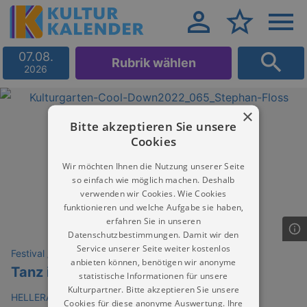
07.08.
Rubrik wählen
2026
×
Bitte akzeptieren Sie unsere
Cookies
Wir möchten Ihnen die Nutzung unserer Seite
so einfach wie möglich machen. Deshalb
verwenden wir Cookies. Wie Cookies
funktionieren und welche Aufgabe sie haben,
erfahren Sie in unseren
Datenschutzbestimmungen. Damit wir den
Service unserer Seite weiter kostenlos
Festival / Fest
anbieten können, benötigen wir anonyme
Tanz in den Mai
statistische Informationen für unsere
Kulturpartner. Bitte akzeptieren Sie unsere
HELLERAU - Europäisches Zentrum der Künste
Cookies für diese anonyme Auswertung. Ihre