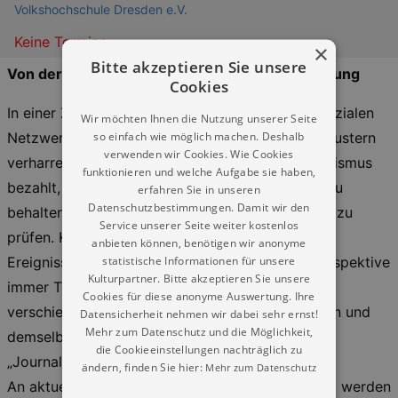
Volkshochschule Dresden e.V.
Keine Termine
×
Bitte akzeptieren Sie unsere
Von der Qualität journalistischer Berichterstattung
Cookies
In einer Zeit, in der Verschwörungsmythen die sozialen
Wir möchten Ihnen die Nutzung unserer Seite
so einfach wie möglich machen. Deshalb
Netzwerke überfluten, Menschen in ihren Denkmustern
verwenden wir Cookies. Wie Cookies
verharren und kaum jemand für digitalen Journalismus
funktionieren und welche Aufgabe sie haben,
bezahlt, ist es wichtiger denn je, den Überblick zu
erfahren Sie in unseren
Datenschutzbestimmungen. Damit wir den
behalten und die Darstellung von Fakten kritisch zu
Service unserer Seite weiter kostenlos
prüfen. Können Medien überhaupt „neutral“ über
anbieten können, benötigen wir anonyme
statistische Informationen für unsere
Ereignisse berichten oder ist eine bestimmte Perspektive
Kulturpartner. Bitte akzeptieren Sie unsere
immer Teil der Berichterstattung? Wieso gibt es
Cookies für diese anonyme Auswertung. Ihre
verschiedene Medien und wie berichten sie zu ein und
Datensicherheit nehmen wir dabei sehr ernst!
Mehr zum Datenschutz und die Möglichkeit,
demselben Thema? Und was bedeutet eigentlich
die Cookieeinstellungen nachträglich zu
„Journalistische Qualität“?
ändern, finden Sie hier:
Mehr zum Datenschutz
An aktuellen Beispielen aus der Berichterstattung werden