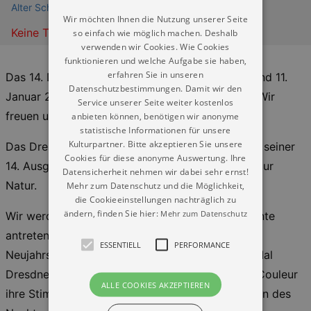
Alter Schlachthof Dresden
Wir möchten Ihnen die Nutzung unserer Seite
Keine Termine
so einfach wie möglich machen. Deshalb
verwenden wir Cookies. Wie Cookies
funktionieren und welche Aufgabe sie haben,
erfahren Sie in unseren
Das 14. Dresdner Neujahrssingen findet am 10. und 11.
Datenschutzbestimmungen. Damit wir den
Januar 2025 wieder im Alten Schlachthof statt. Wir
Service unserer Seite weiter kostenlos
freuen uns!!!
anbieten können, benötigen wir anonyme
statistische Informationen für unsere
Kulturpartner. Bitte akzeptieren Sie unsere
Das Dresdner Neujahrssingen beschäftigt sich in seiner
Cookies für diese anonyme Auswertung. Ihre
14. Ausgabe mit dem Thema überhaupt: Zurück zur
Datensicherheit nehmen wir dabei sehr ernst!
Natur.
Mehr zum Datenschutz und die Möglichkeit,
die Cookieeinstellungen nachträglich zu
ändern, finden Sie hier:
Mehr zum Datenschutz
Wir werden wieder eine Reise durch die Jahrzehnte
antreten. Live begleitet vom exzellent besetzen
ESSENTIELL
PERFORMANCE
Neujahrs-Show-Orchester werden ein weiteres Mal
Dresdner Szene-Haie, Hechte und Guppys aller Couleur
ALLE COOKIES AKZEPTIEREN
ihre Stimmbänder zum Glühen bringen. Koryphäen des