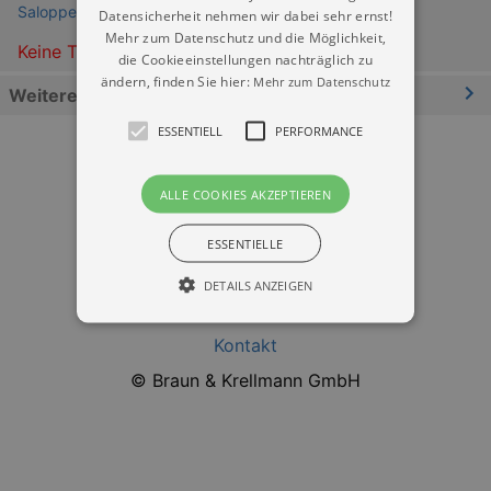
Saloppe Dresden
Datensicherheit nehmen wir dabei sehr ernst!
Mehr zum Datenschutz und die Möglichkeit,
Keine Termine
die Cookieeinstellungen nachträglich zu
ändern, finden Sie hier:
Mehr zum Datenschutz
Weitere Informationen
ESSENTIELL
PERFORMANCE
ALLE COOKIES AKZEPTIEREN
ESSENTIELLE
Datenschutz
DETAILS ANZEIGEN
Impressum
Kontakt
Essentiell
Performance
© Braun & Krellmann GmbH
Essentielle Cookies werden für die
grundlegenden Funktionen unserer Webseite
gebraucht. Zum Beispiel für das Login in Ihren
account. Ohne diese Cookies funktioniert
unsere Webseite nicht.