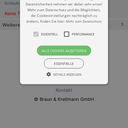
Schauburg Dresden (Kino)
Datensicherheit nehmen wir dabei sehr ernst!
Mehr zum Datenschutz und die Möglichkeit,
Keine Termine
die Cookieeinstellungen nachträglich zu
ändern, finden Sie hier:
Mehr zum Datenschutz
Weitere Informationen
ESSENTIELL
PERFORMANCE
ALLE COOKIES AKZEPTIEREN
ESSENTIELLE
Datenschutz
DETAILS ANZEIGEN
Impressum
Kontakt
Essentiell
Performance
© Braun & Krellmann GmbH
Essentielle Cookies werden für die
grundlegenden Funktionen unserer Webseite
gebraucht. Zum Beispiel für das Login in Ihren
account. Ohne diese Cookies funktioniert
unsere Webseite nicht.