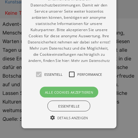
Kunstsammlungen Dresden
Datenschutzbestimmungen. Damit wir den
Service unserer Seite weiter kostenlos
Keine Termine
anbieten können, benötigen wir anonyme
statistische Informationen für unsere
Advent-Ankunft, so verstehen immer noch viele
Kulturpartner. Bitte akzeptieren Sie unsere
Menschen die Zeit vor Weihnachten. Auch Hoffnung,
Cookies für diese anonyme Auswertung. Ihre
Warten und Besinnlichkeit verbinden wir oft mit diesen
Datensicherheit nehmen wir dabei sehr ernst!
Mehr zum Datenschutz und die Möglichkeit,
Tagen und Wochen. Unser Liedprogramm berührt alle
die Cookieeinstellungen nachträglich zu
diese Empfindungen und gibt uns hörbar Einblick in die
ändern, finden Sie hier:
Mehr zum Datenschutz
dafür entstandenen Texte und Melodien. Die biblische
ESSENTIELL
PERFORMANCE
Botschaft ist ebenso zentral vertreten wie die Vorfreude
auf und Freude um Weihnachten, die Geburt Jesu.
ALLE COOKIES AKZEPTIEREN
Lassen Sie sich hineinnehmen in z. T. unterschiedliche
Kulturen und deren Warten bzw. Freuen auf dieses
ESSENTIELLE
weltumspannende einmalige Ereignis!
DETAILS ANZEIGEN
Quelle: Staatliche Kunstsammlungen Dresden