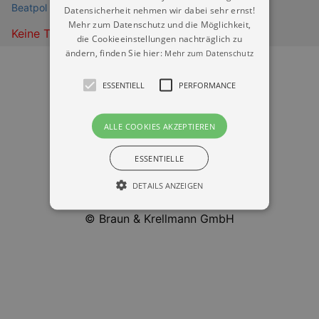
Beatpol Dresden
Datensicherheit nehmen wir dabei sehr ernst!
Mehr zum Datenschutz und die Möglichkeit,
Keine Termine
die Cookieeinstellungen nachträglich zu
ändern, finden Sie hier:
Mehr zum Datenschutz
ESSENTIELL
PERFORMANCE
ALLE COOKIES AKZEPTIEREN
Datenschutz
ESSENTIELLE
Impressum
DETAILS ANZEIGEN
Kontakt
© Braun & Krellmann GmbH
Essentiell
Performance
Essentielle Cookies werden für die
grundlegenden Funktionen unserer Webseite
gebraucht. Zum Beispiel für das Login in Ihren
account. Ohne diese Cookies funktioniert
unsere Webseite nicht.