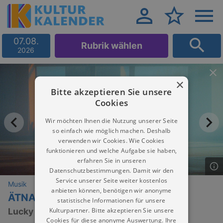
07.08.
Rubrik wählen
2026
×
Bitte akzeptieren Sie unsere
Cookies
Wir möchten Ihnen die Nutzung unserer Seite
so einfach wie möglich machen. Deshalb
verwenden wir Cookies. Wie Cookies
funktionieren und welche Aufgabe sie haben,
erfahren Sie in unseren
Datenschutzbestimmungen. Damit wir den
Service unserer Seite weiter kostenlos
Musik
anbieten können, benötigen wir anonyme
ÄTNA (D)
statistische Informationen für unsere
Kulturpartner. Bitte akzeptieren Sie unsere
Lucky Dancer Tour 2024
Cookies für diese anonyme Auswertung. Ihre