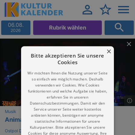
06.08.
Rubrik wählen
2026
×
Bitte akzeptieren Sie unsere
Cookies
Wir möchten Ihnen die Nutzung unserer Seite
so einfach wie möglich machen. Deshalb
verwenden wir Cookies. Wie Cookies
funktionieren und welche Aufgabe sie haben,
erfahren Sie in unseren
Datenschutzbestimmungen. Damit wir den
Service unserer Seite weiter kostenlos
Musik
anbieten können, benötigen wir anonyme
Anima
statistische Informationen für unsere
Kulturpartner. Bitte akzeptieren Sie unsere
Ostpol Dresden
Cookies für diese anonyme Auswertung. Ihre